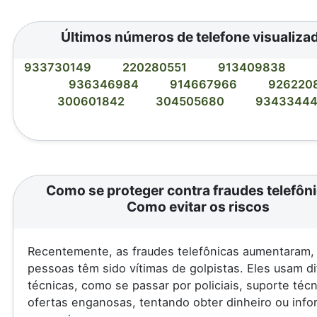
Últimos números de telefone visualiza
933730149
220280551
913409838
936346984
914667966
926220
300601842
304505680
9343344
Como se proteger contra fraudes telefôni
Como evitar os riscos
Recentemente, as fraudes telefônicas aumentaram, 
pessoas têm sido vítimas de golpistas. Eles usam d
técnicas, como se passar por policiais, suporte téc
ofertas enganosas, tentando obter dinheiro ou inf