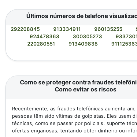
Últimos números de telefone visualiza
292208845
913334911
960135255
924478363
300305273
933730
220280551
913409838
91112536
Como se proteger contra fraudes telefôni
Como evitar os riscos
Recentemente, as fraudes telefônicas aumentaram, 
pessoas têm sido vítimas de golpistas. Eles usam d
técnicas, como se passar por policiais, suporte téc
ofertas enganosas, tentando obter dinheiro ou inf