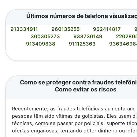
Últimos números de telefone visualiza
913334911
960135255
962414817
300305273
933730149
220280
913409838
911125363
9363469
Como se proteger contra fraudes telefôni
Como evitar os riscos
Recentemente, as fraudes telefônicas aumentaram, 
pessoas têm sido vítimas de golpistas. Eles usam d
técnicas, como se passar por policiais, suporte téc
ofertas enganosas, tentando obter dinheiro ou inf