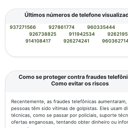
Últimos números de telefone visualiza
937271566
927861774
960335444
926738825
911942534
926219
914108417
926274241
96036271
Como se proteger contra fraudes telefôni
Como evitar os riscos
Recentemente, as fraudes telefônicas aumentaram, 
pessoas têm sido vítimas de golpistas. Eles usam d
técnicas, como se passar por policiais, suporte téc
ofertas enganosas, tentando obter dinheiro ou inf